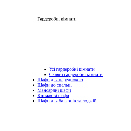
Гардеробні кімнати
Усі гардеробні кімнати
Скляні гардеробні кімнати
Шафи для передпокою
Шафи до спальні
Мансардні шафи
Книжкові шафи
Шафи для балконів та лоджій