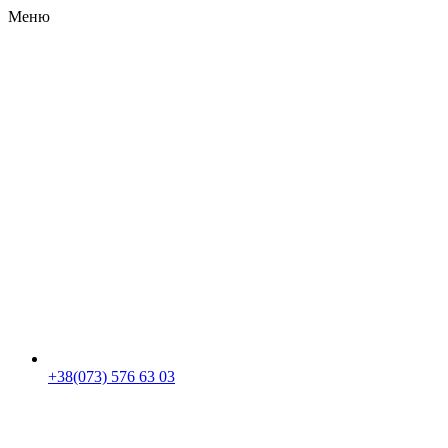
Меню
RU
|
UA
+38(073) 576 63 03