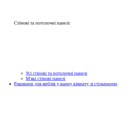
Стінові та потолочні панелі
Усі стінові та потолочні панелі
М'які стінові панелі
Раковини для меблів у ванну кімнату зі стільницею