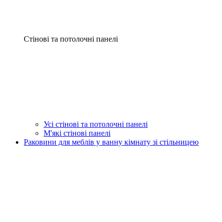
Стінові та потолочні панелі
Усі стінові та потолочні панелі
М'які стінові панелі
Раковини для меблів у ванну кімнату зі стільницею