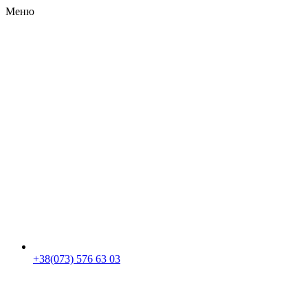
Меню
RU
|
UA
+38(073) 576 63 03