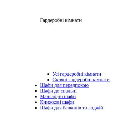
Гардеробні кімнати
Усі гардеробні кімнати
Скляні гардеробні кімнати
Шафи для передпокою
Шафи до спальні
Мансардні шафи
Книжкові шафи
Шафи для балконів та лоджій