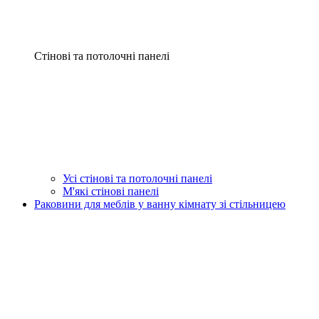
Стінові та потолочні панелі
Усі стінові та потолочні панелі
М'які стінові панелі
Раковини для меблів у ванну кімнату зі стільницею