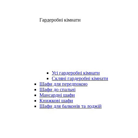
Гардеробні кімнати
Усі гардеробні кімнати
Скляні гардеробні кімнати
Шафи для передпокою
Шафи до спальні
Мансардні шафи
Книжкові шафи
Шафи для балконів та лоджій