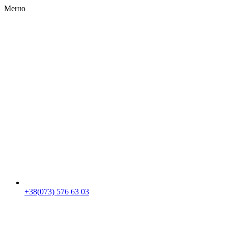
Меню
RU
|
UA
+38(073) 576 63 03