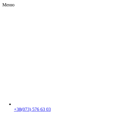
Меню
RU
|
UA
+38(073) 576 63 03