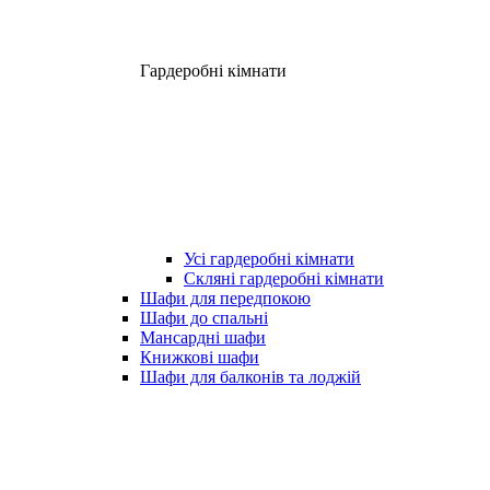
Гардеробні кімнати
Усі гардеробні кімнати
Скляні гардеробні кімнати
Шафи для передпокою
Шафи до спальні
Мансардні шафи
Книжкові шафи
Шафи для балконів та лоджій