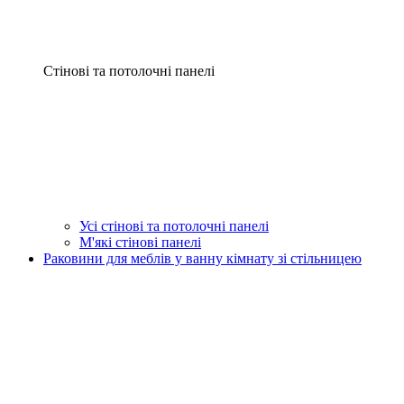
Стінові та потолочні панелі
Усі стінові та потолочні панелі
М'які стінові панелі
Раковини для меблів у ванну кімнату зі стільницею