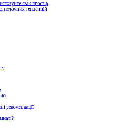
стовуйте свій простір
ляд поточних тенденцій
ту
h
ній
ні рекомендації
мнаті?