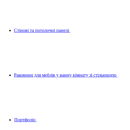
Стінові та потолочні панелі
Раковини для меблів у ванну кімнату зі стільницею
Портфоліо