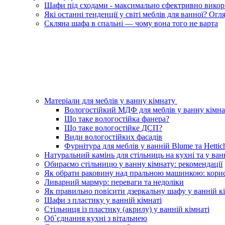
Шафи під сходами - максимально єфектривно викори
Які останні тенденції у світі меблів для ванної? Ог
Скляна шафа в спальні — чому вона того не варта
Матеріали для меблів у ванну кімнату
Вологостійкий МДФ для меблів у ванну кімна
Що таке вологостійка фанера?
Що таке вологостійке ДСП?
Види вологостійких фасадів
Фурнітура для меблів у ванній Blume та Hettic
Натуральний камінь для стільниць на кухні та у ван
Обираємо стільницю у ванну кімнату: рекомендації
Як обрати раковину над пральною машинкою: корис
Ливарний мармур: переваги та недоліки
Як правильно повісити дзеркальну шафу у ванній кі
Шафи з пластику у ванній кімнаті
Стільниця із пластику (акрилу) у ванній кімнаті
Об`єднання кухні з вітальнею