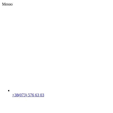
Меню
RU
|
UA
+38(073) 576 63 03