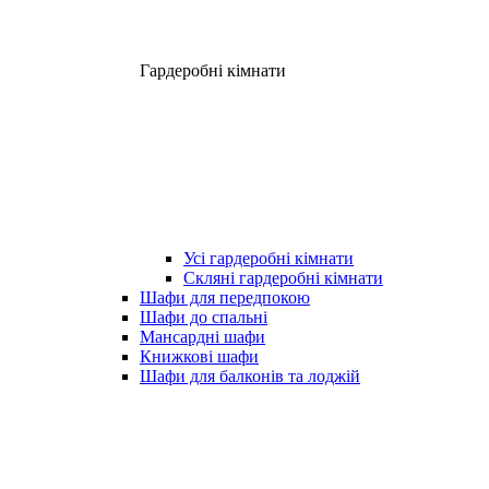
Гардеробні кімнати
Усі гардеробні кімнати
Скляні гардеробні кімнати
Шафи для передпокою
Шафи до спальні
Мансардні шафи
Книжкові шафи
Шафи для балконів та лоджій