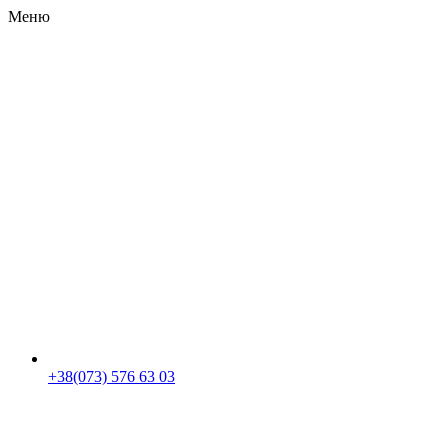
Меню
RU
|
UA
+38(073) 576 63 03