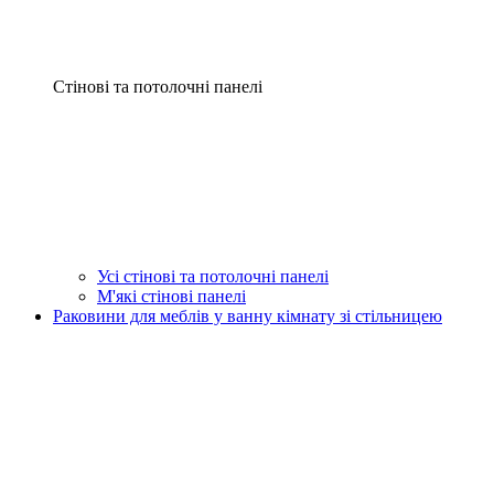
Стінові та потолочні панелі
Усі стінові та потолочні панелі
М'які стінові панелі
Раковини для меблів у ванну кімнату зі стільницею