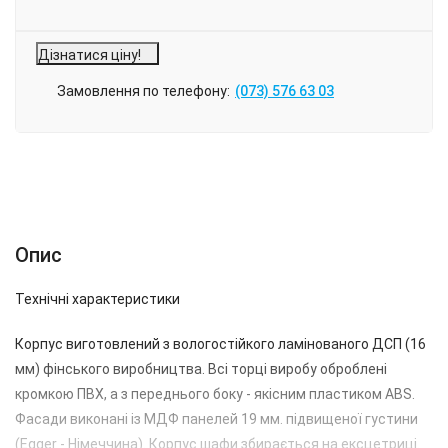
Дізнатися ціну!
Замовлення по телефону:
(073) 576 63 03
Опис
Характеристики
Відгуки (0)
Опис
Технічні характеристики
Корпус виготовлений з вологостійкого ламінованого ДСП (16
мм) фінського виробництва. Всі торці виробу оброблені
кромкою ПВХ, а з переднього боку - якісним пластиком АBS.
Фасади виконані із МДФ панелей 19 мм. підвищеної густини
(Egger - Німеччина). Корпус шафи збирається на ексцетриці.