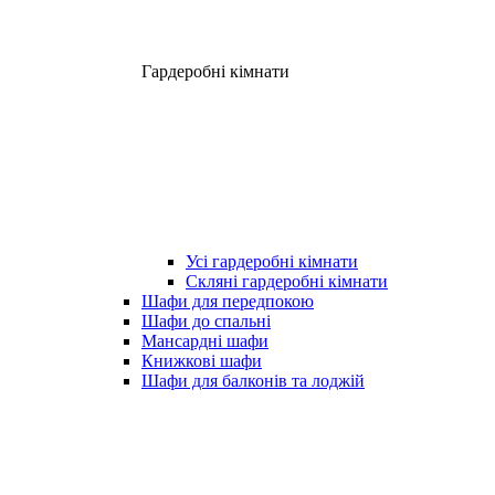
Гардеробні кімнати
Усі гардеробні кімнати
Скляні гардеробні кімнати
Шафи для передпокою
Шафи до спальні
Мансардні шафи
Книжкові шафи
Шафи для балконів та лоджій