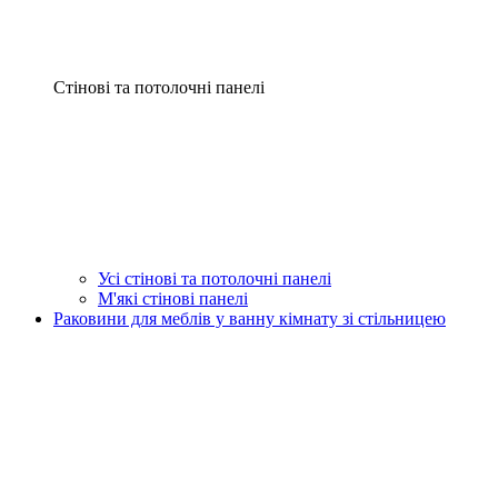
Стінові та потолочні панелі
Усі стінові та потолочні панелі
М'які стінові панелі
Раковини для меблів у ванну кімнату зі стільницею