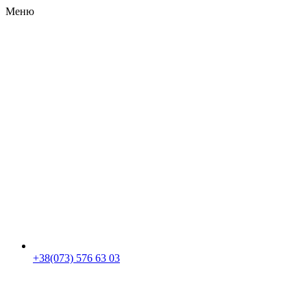
Меню
RU
|
UA
+38(073) 576 63 03