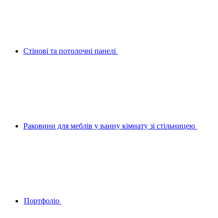
Стінові та потолочні панелі
Раковини для меблів у ванну кімнату зі стільницею
Портфоліо