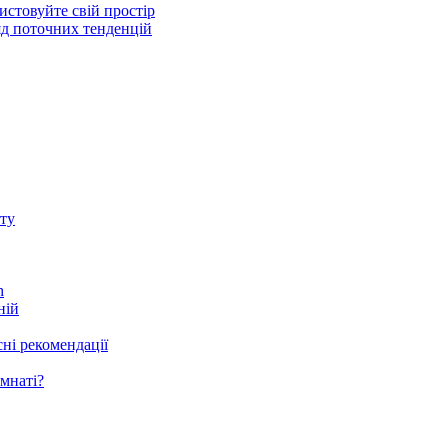
стовуйте свій простір
ляд поточних тенденцій
ту
h
ній
ні рекомендації
мнаті?