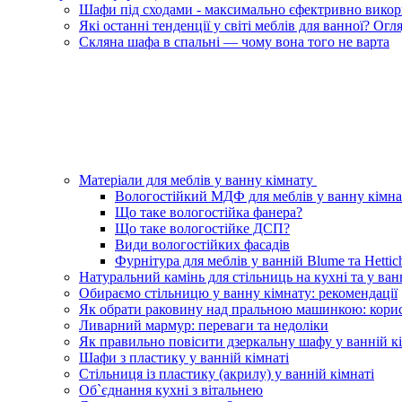
Шафи під сходами - максимально єфектривно викори
Які останні тенденції у світі меблів для ванної? Ог
Скляна шафа в спальні — чому вона того не варта
Матеріали для меблів у ванну кімнату
Вологостійкий МДФ для меблів у ванну кімна
Що таке вологостійка фанера?
Що таке вологостійке ДСП?
Види вологостійких фасадів
Фурнітура для меблів у ванній Blume та Hettic
Натуральний камінь для стільниць на кухні та у ван
Обираємо стільницю у ванну кімнату: рекомендації
Як обрати раковину над пральною машинкою: корис
Ливарний мармур: переваги та недоліки
Як правильно повісити дзеркальну шафу у ванній кі
Шафи з пластику у ванній кімнаті
Стільниця із пластику (акрилу) у ванній кімнаті
Об`єднання кухні з вітальнею