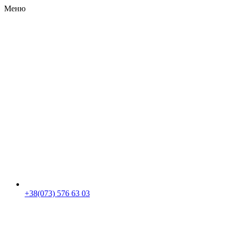
Меню
RU
|
UA
+38(073) 576 63 03