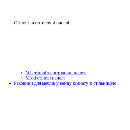
Стінові та потолочні панелі
Усі стінові та потолочні панелі
М'які стінові панелі
Раковини для меблів у ванну кімнату зі стільницею