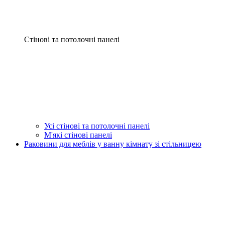
Стінові та потолочні панелі
Усі стінові та потолочні панелі
М'які стінові панелі
Раковини для меблів у ванну кімнату зі стільницею