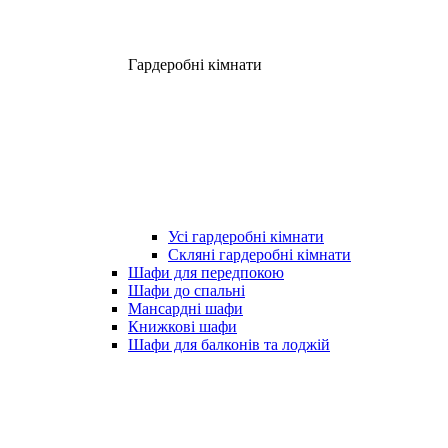
Гардеробні кімнати
Усі гардеробні кімнати
Скляні гардеробні кімнати
Шафи для передпокою
Шафи до спальні
Мансардні шафи
Книжкові шафи
Шафи для балконів та лоджій