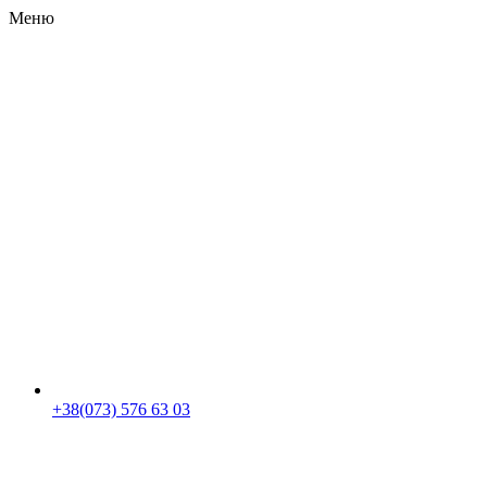
Меню
RU
|
UA
+38(073) 576 63 03