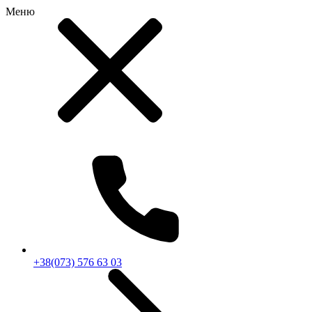
Меню
RU
|
UA
+38(073) 576 63 03