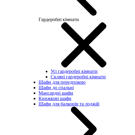
Гардеробні кімнати
Усі гардеробні кімнати
Скляні гардеробні кімнати
Шафи для передпокою
Шафи до спальні
Мансардні шафи
Книжкові шафи
Шафи для балконів та лоджій