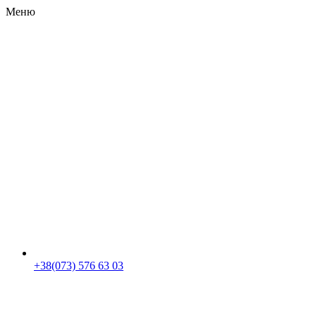
Меню
RU
|
UA
+38(073) 576 63 03