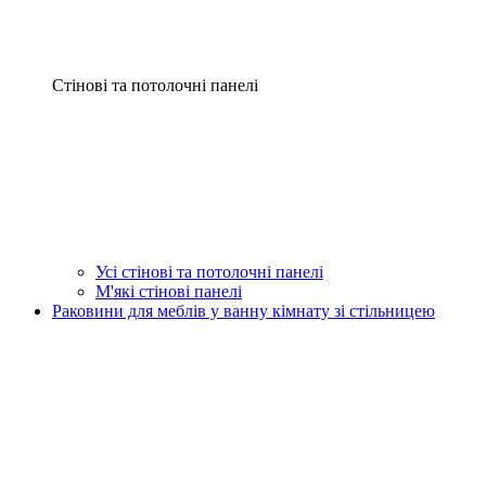
Стінові та потолочні панелі
Усі стінові та потолочні панелі
М'які стінові панелі
Раковини для меблів у ванну кімнату зі стільницею