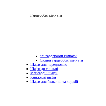
Гардеробні кімнати
Усі гардеробні кімнати
Скляні гардеробні кімнати
Шафи для передпокою
Шафи до спальні
Мансардні шафи
Книжкові шафи
Шафи для балконів та лоджій