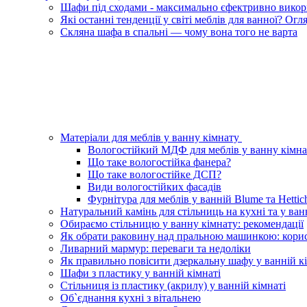
Шафи під сходами - максимально єфектривно викори
Які останні тенденції у світі меблів для ванної? Ог
Скляна шафа в спальні — чому вона того не варта
Матеріали для меблів у ванну кімнату
Вологостійкий МДФ для меблів у ванну кімна
Що таке вологостійка фанера?
Що таке вологостійке ДСП?
Види вологостійких фасадів
Фурнітура для меблів у ванній Blume та Hettic
Натуральний камінь для стільниць на кухні та у ван
Обираємо стільницю у ванну кімнату: рекомендації
Як обрати раковину над пральною машинкою: корис
Ливарний мармур: переваги та недоліки
Як правильно повісити дзеркальну шафу у ванній кі
Шафи з пластику у ванній кімнаті
Стільниця із пластику (акрилу) у ванній кімнаті
Об`єднання кухні з вітальнею