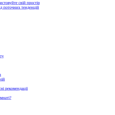
стовуйте свій простір
ляд поточних тенденцій
ту
h
ній
ні рекомендації
мнаті?