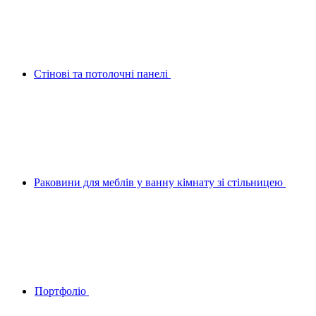
Стінові та потолочні панелі
Раковини для меблів у ванну кімнату зі стільницею
Портфоліо