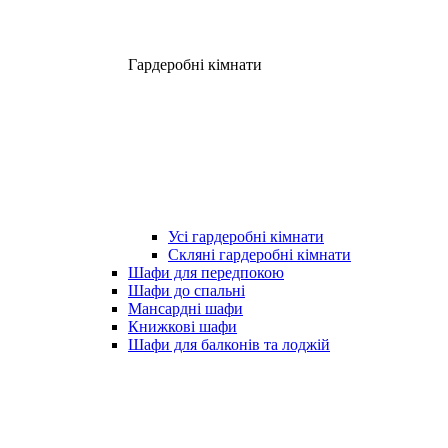
Гардеробні кімнати
Усі гардеробні кімнати
Скляні гардеробні кімнати
Шафи для передпокою
Шафи до спальні
Мансардні шафи
Книжкові шафи
Шафи для балконів та лоджій