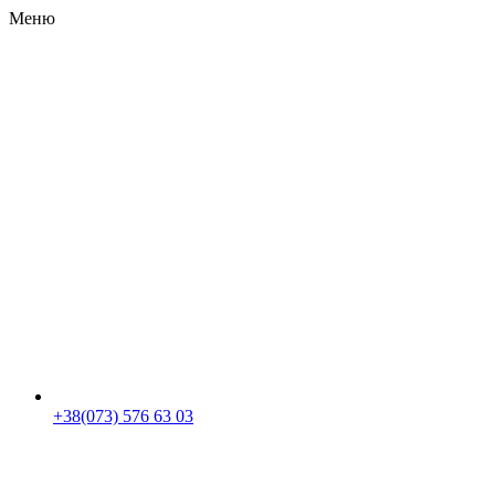
Меню
RU
|
UA
+38(073) 576 63 03