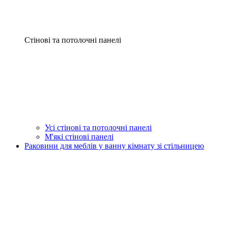
Стінові та потолочні панелі
Усі стінові та потолочні панелі
М'які стінові панелі
Раковини для меблів у ванну кімнату зі стільницею