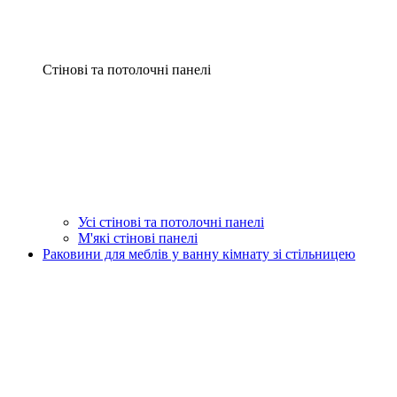
Стінові та потолочні панелі
Усі стінові та потолочні панелі
М'які стінові панелі
Раковини для меблів у ванну кімнату зі стільницею