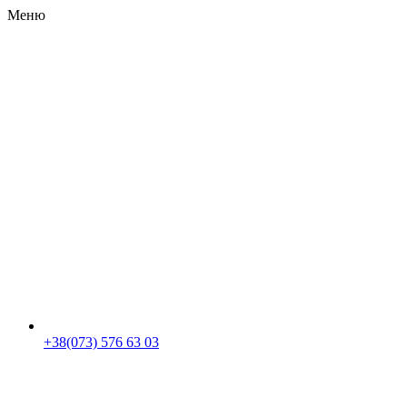
Меню
RU
|
UA
+38(073) 576 63 03