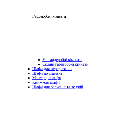
Гардеробні кімнати
Усі гардеробні кімнати
Скляні гардеробні кімнати
Шафи для передпокою
Шафи до спальні
Мансардні шафи
Книжкові шафи
Шафи для балконів та лоджій