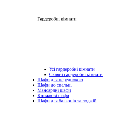
Гардеробні кімнати
Усі гардеробні кімнати
Скляні гардеробні кімнати
Шафи для передпокою
Шафи до спальні
Мансардні шафи
Книжкові шафи
Шафи для балконів та лоджій