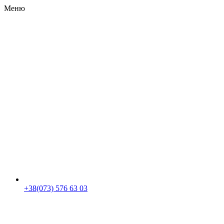
Меню
RU
|
UA
+38(073) 576 63 03