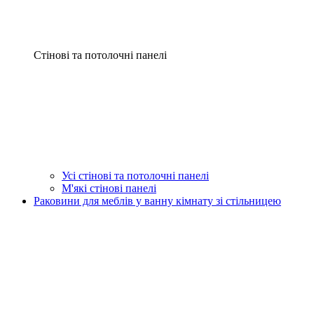
Стінові та потолочні панелі
Усі стінові та потолочні панелі
М'які стінові панелі
Раковини для меблів у ванну кімнату зі стільницею