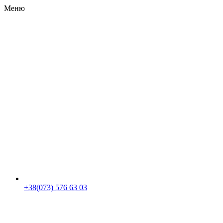
Меню
RU
|
UA
+38(073) 576 63 03