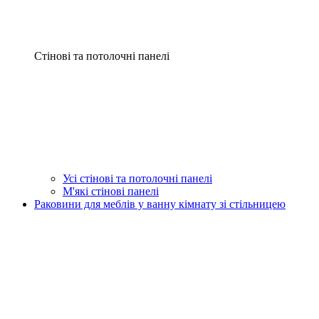
Стінові та потолочні панелі
Усі стінові та потолочні панелі
М'які стінові панелі
Раковини для меблів у ванну кімнату зі стільницею