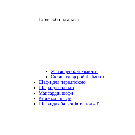
Гардеробні кімнати
Усі гардеробні кімнати
Скляні гардеробні кімнати
Шафи для передпокою
Шафи до спальні
Мансардні шафи
Книжкові шафи
Шафи для балконів та лоджій