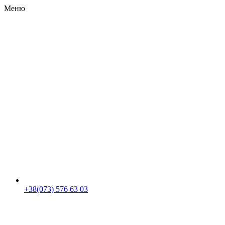
Меню
RU
|
UA
+38(073) 576 63 03