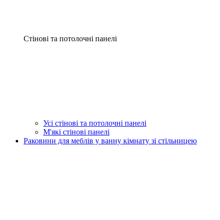
Стінові та потолочні панелі
Усі стінові та потолочні панелі
М'які стінові панелі
Раковини для меблів у ванну кімнату зі стільницею