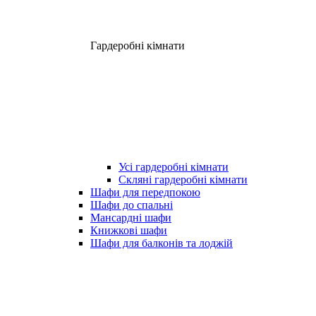
Гардеробні кімнати
Усі гардеробні кімнати
Скляні гардеробні кімнати
Шафи для передпокою
Шафи до спальні
Мансардні шафи
Книжкові шафи
Шафи для балконів та лоджій