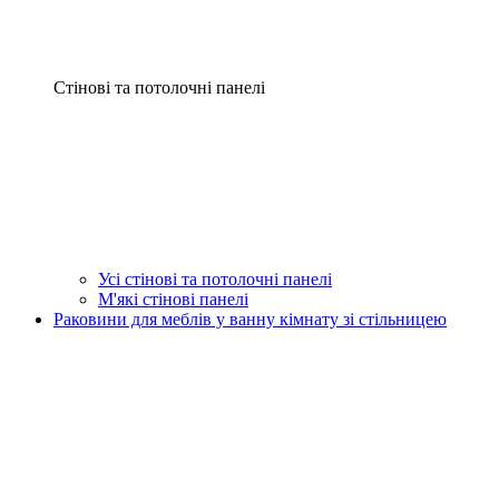
Стінові та потолочні панелі
Усі стінові та потолочні панелі
М'які стінові панелі
Раковини для меблів у ванну кімнату зі стільницею