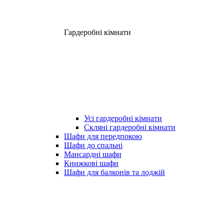
Гардеробні кімнати
Усі гардеробні кімнати
Скляні гардеробні кімнати
Шафи для передпокою
Шафи до спальні
Мансардні шафи
Книжкові шафи
Шафи для балконів та лоджій