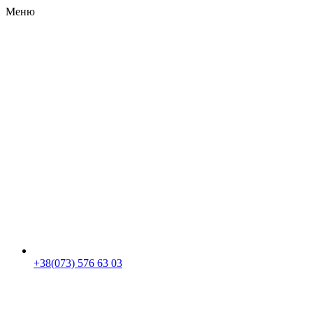
Меню
RU
|
UA
+38(073) 576 63 03