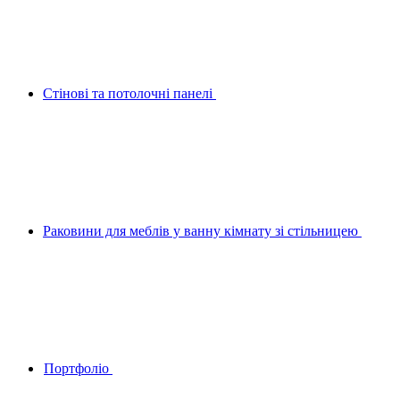
Стінові та потолочні панелі
Раковини для меблів у ванну кімнату зі стільницею
Портфоліо