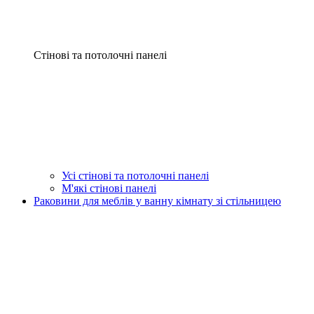
Стінові та потолочні панелі
Усі стінові та потолочні панелі
М'які стінові панелі
Раковини для меблів у ванну кімнату зі стільницею