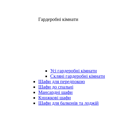
Гардеробні кімнати
Усі гардеробні кімнати
Скляні гардеробні кімнати
Шафи для передпокою
Шафи до спальні
Мансардні шафи
Книжкові шафи
Шафи для балконів та лоджій