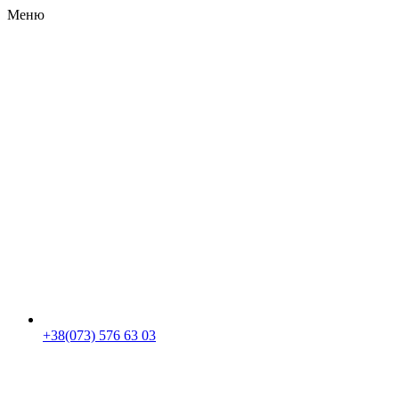
Меню
RU
|
UA
+38(073) 576 63 03