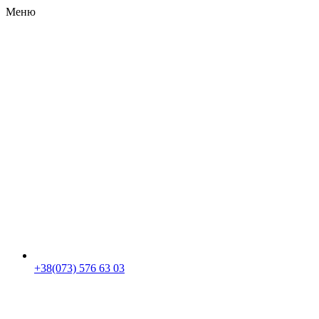
Меню
RU
|
UA
+38(073) 576 63 03