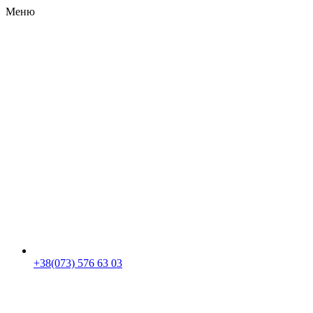
Меню
RU
|
UA
+38(073) 576 63 03