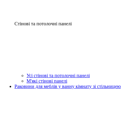
Стінові та потолочні панелі
Усі стінові та потолочні панелі
М'які стінові панелі
Раковини для меблів у ванну кімнату зі стільницею