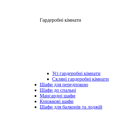
Гардеробні кімнати
Усі гардеробні кімнати
Скляні гардеробні кімнати
Шафи для передпокою
Шафи до спальні
Мансардні шафи
Книжкові шафи
Шафи для балконів та лоджій