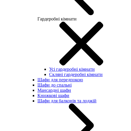
Гардеробні кімнати
Усі гардеробні кімнати
Скляні гардеробні кімнати
Шафи для передпокою
Шафи до спальні
Мансардні шафи
Книжкові шафи
Шафи для балконів та лоджій