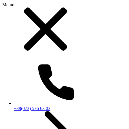
Меню
RU
|
UA
+38(073) 576 63 03