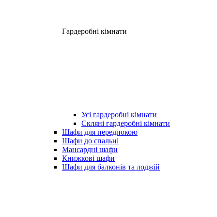
Гардеробні кімнати
Усі гардеробні кімнати
Скляні гардеробні кімнати
Шафи для передпокою
Шафи до спальні
Мансардні шафи
Книжкові шафи
Шафи для балконів та лоджій