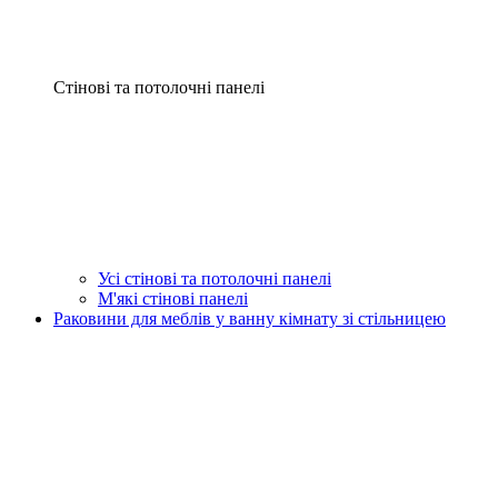
Стінові та потолочні панелі
Усі стінові та потолочні панелі
М'які стінові панелі
Раковини для меблів у ванну кімнату зі стільницею