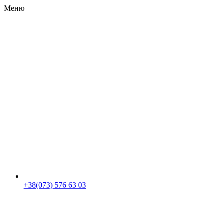
Меню
RU
|
UA
+38(073) 576 63 03