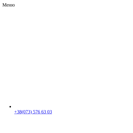
Меню
RU
|
UA
+38(073) 576 63 03